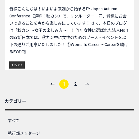
皆様こんにちは！いよいよ来週から始まるEY Japan Autumn
Conference（通称：秋カン）で、リクルーター一同、皆様にお会
いできることを今から楽しみにしています！ さて、本日のブログ
は「秋カン ～女子の楽しみ方～」！ 昨年女性に選ばれた法人No.1
のEY新日本では、秋カン中に女性のためのブース・イベントを以
下の通りご用意いたしました！ ①Woman's Career ～Careerを助け
るEYの制 ...
イベント
←
1
2
→
カテゴリー
すべて
執行部メッセージ