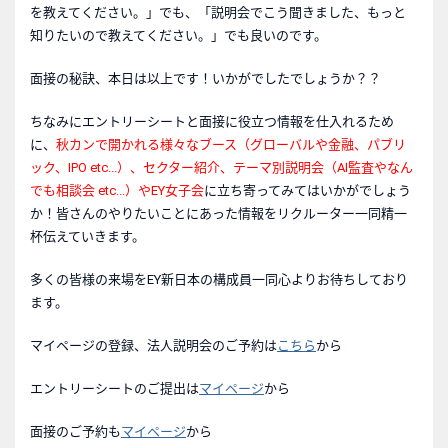
を教えてください。」でも、「説明会でこう聞きました、もっと
知りたいので教えてください。」でも良いのです。
面接の秘訣、本日は以上です！いかがでしたでしょうか？？
ちなみにエントリーシートと面接に役立つ情報を仕入れるため
に、
秋カンで開かれる様々なブース（グローバルや金融、パブリ
ック、IPO etc...）、セクター紹介、テーマ別説明会（AI監査やなん
でも相談会 etc...）やEY女子会
に立ち寄ってみてはいかがでしょう
か！皆さんのやりたいことにあった情報をリクルーター一同精一
杯伝えていきます。
多くの皆様の来場をEY新日本の構成員一同心よりお待ちしており
ます。
マイページの登録、法人説明会のご予約は
こちら
から
エントリーシートのご提出は
マイページ
から
面接のご予約も
マイページ
から