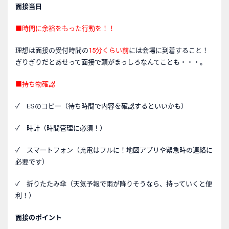
面接当日
■時間に余裕をもった行動を！！
理想は面接の受付時間の
15分くらい前
には会場に到着すること！
ぎりぎりだとあせって面接で頭がまっしろなんてことも・・・。
■持ち物確認
✓ ESのコピー（待ち時間で内容を確認するといいかも）
✓ 時計（時間管理に必須！）
✓ スマートフォン（充電はフルに！地図アプリや緊急時の連絡に
必要です）
✓ 折りたたみ傘（天気予報で雨が降りそうなら、持っていくと便
利！）
面接のポイント