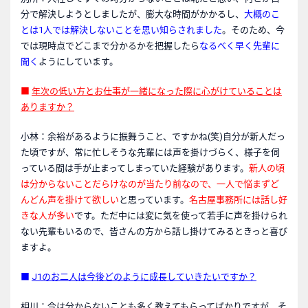
分で解決しようとしましたが、膨大な時間がかかるし、
大概のこ
とは1人では解決しないことを思い知らされました
。そのため、今
では現時点でどこまで分かるかを把握したら
なるべく早く先輩に
聞く
ようにしています。
■
年次の低い方とお仕事が一緒になった際に心がけていることは
ありますか？
小林：余裕があるように振舞うこと、ですかね(笑)自分が新人だっ
た頃ですが、常に忙しそうな先輩には声を掛けづらく、様子を伺
っている間は手が止まってしまっていた経験があります。
新人の頃
は分からないことだらけなのが当たり前なので、一人で悩まずど
んどん声を掛けて欲しい
と思っています。
名古屋事務所には話し好
きな人が多い
です。ただ中には変に気を使って若手に声を掛けられ
ない先輩もいるので、皆さんの方から話し掛けてみるときっと喜び
ますよ。
■
J1
のお二人は今後どのように成長していきたいですか？
相川：今は分からないことも多く教えてもらってばかりですが、そ