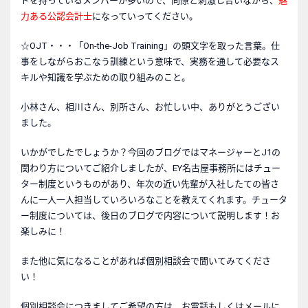
ドを持っているメンバーが多いので、同僚と刺激し合いながら、
魅
力ある公認会計士
になっていってください。
☆OJT・・・「On-the-Job Training」の頭文字を取った言葉。仕
事をしながらおこなう訓練という意味で、実務を通して必要なス
キルや知識を学ぶための取り組みのこと。
小林さん、相川さん、別所さん、お忙しい中、ありがとうござい
ました。
いかがでしたでしょうか？今回のブログではマネージャーとJ1の
関わり方についてご紹介しましたが、EY名古屋事務所にはチュー
ター制度というものがあり、年次の近い先輩が入社したての皆さ
んに一人一人担当していろいろなことを教えてくれます。チュータ
ー制度については、後日のブログで内容について説明します！お
楽しみに！
また他に気になることがあれば個別相談会で聞いてみてくださ
い！
個別相談会につきましてご希望の方は、お電話もしくはメールに