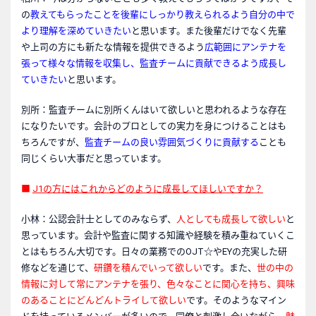
の
教えてもらったことを後輩にしっかり教えられるよう自分の中で
より理解を深めていきたい
と思います。また後輩だけでなく先輩
や上司の方にも新たな情報を提供できるよう
広範囲にアンテナを
張って様々な情報を収集し、監査チームに貢献できるよう成長し
ていきたい
と思います。
別所：監査チームに別所くんはいて欲しいと思われるような存在
になりたいです。会計のプロとしての実力を身につけることはも
ちろんですが、
監査チームの良い雰囲気づくりに貢献する
ことも
同じくらい大事だと思っています。
■
J1
の方にはこれからどのように成長してほしいですか？
小林：公認会計士としてのみならず、
人としても成長して欲しい
と
思っています。会計や監査に関する知識や経験を積み重ねていくこ
とはもちろん大切です。日々の業務でのOJT
☆
やEYの充実した研
修などを通じて、
研鑽を積んでいって欲しい
です。また、
世の中の
情報に対して常にアンテナを張り、色々なことに関心を持ち、興味
のあることにどんどんトライして欲しい
です。そのようなマイン