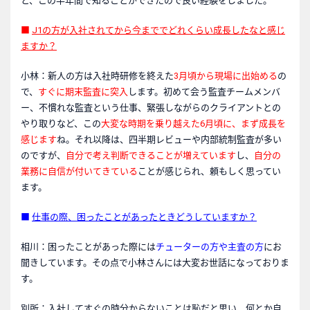
と、この半年間で知ることができたので良い経験をしました。
■
J1
の方が入社されてから今まででどれくらい成長したなと感じ
ますか？
小林：新人の方は入社時研修を終えた
3月頃から現場に出始める
の
で、
すぐに期末監査に突入
します。初めて会う監査チームメンバ
ー、不慣れな監査という仕事、緊張しながらのクライアントとの
やり取りなど、この
大変な時期を乗り越えた6月頃に、まず成長を
感じます
ね。それ以降は、四半期レビューや内部統制監査が多い
のですが、
自分で考え判断できることが増えています
し、
自分の
業務に自信が付いてきている
ことが感じられ、頼もしく思ってい
ます。
■
仕事の際、困ったことがあったときどうしていますか？
相川：困ったことがあった際には
チューターの方や主査の方
にお
聞きしています。その点で小林さんには大変お世話になっておりま
す。
別所：入社してすぐの時分からないことは恥だと思い、何とか自