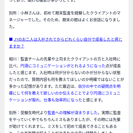
っており、関わる機会が多かったです。
別所：小林さんは、初めて期末監査を経験したクライアントのマ
ネージャーでした。そのため、期末の間はよくお世話になりまし
た。
■
J1
のお二人は入社されてからどれくらい自分で成長したと感じ
ますか？
相川：監査チームの先輩や上司またクライアントの方と入社時に
比べ、
円滑にコミュニケーションがとれるようになった
点が成長
したと感じます。入社時は何が分からないのかが分からない状態
だったので、質問内容も何を教えてほしいのか明確ではないことが
多かった記憶があります。ただ最近は、
自分の中での疑問点を明
確にして何を教えて欲しいのか伝えることでより円滑にコミュニ
ケーションが取れ、仕事も効率的になった
と感じます。
別所：受験生時代より
監査への理解が深まりました
。実際に監査
をやっていく中でもちろんミスもありましたが、その時には先輩
が助けてくれますし、ミスをして初めて成長できることもある