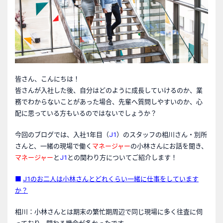
皆さん、こんにちは！
皆さんが入社した後、自分はどのように成長していけるのか、業
務でわからないことがあった場合、先輩へ質問しやすいのか、心
配に思っている方もいるのではないでしょうか？
今回のブログでは、入社1年目（
J1
）のスタッフの相川さん・別所
さんと、一緒の現場で働く
マネージャー
の小林さんにお話を聞き、
マネージャー
と
J1
との関わり方についてご紹介します！
■
J1
のお二人は小林さんとどれくらい一緒に仕事をしています
か？
相川：小林さんとは期末の繁忙期周辺で同じ現場に多く往査に伺