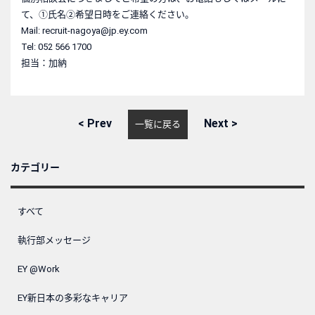
て、①氏名②希望日時をご連絡ください。
Mail: recruit-nagoya@jp.ey.com
Tel: 052 566 1700
担当：加納
<
Prev
Next
>
一覧に戻る
カテゴリー
すべて
執行部メッセージ
EY @Work
EY新日本の多彩なキャリア