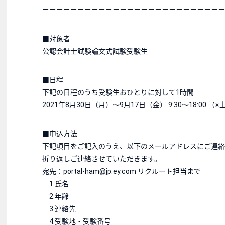
＝＝＝＝＝＝＝＝＝＝＝＝＝＝＝＝＝＝＝＝＝＝＝＝＝＝
■対象者
公認会計士試験論文式試験受験生
■日程
下記の日程のうち受験生おひとりに対して1時間
2021年8月30日（月）～9月17日（金） 9:30～18:00 
■申込方法
下記項目をご記入のうえ、以下のメールアドレスにご連絡
折り返しご連絡させていただきます。
宛先：portal-ham@jp.ey.com リクルート担当まで
1.氏名
2.年齢
3.連絡先
4.受験地・受験番号