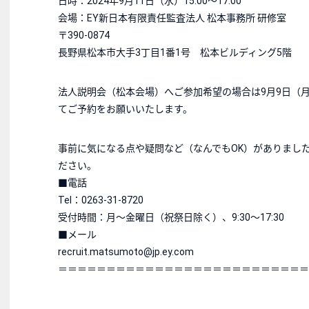
日時：2024年9月11日（水）15:00～17:00
会場：EY新日本有限責任監査法人 松本事務所 研修室
〒390-0874
長野県松本市大手3丁目1番1号 松本ビルディング5階
法人説明会（松本会場）へご参加希望の場合は9月9日（月）
てご予約をお願いいたします。
事前に気になる点や疑問など（なんでもOK）がありまし
ださい。
■電話
Tel：0263-31-8720
受付時間：月～金曜日（祝祭日除く）、9:30～17:30
■メール
recruit.matsumoto@jp.ey.com
＝＝＝＝＝＝＝＝＝＝＝＝＝＝＝＝＝＝＝＝＝＝＝＝＝＝