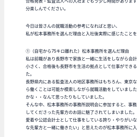
合格発表・監査法人への入社までもう少し時間があります
分楽しんでください。
今日は皆さんの就職活動の参考になればと思い、
私が松本事務所を選んだ理由と入社後実際に感じたことを
①（自宅から75キロ離れた）松本事務所を選んだ理由
私は前職があり長野市で家族と一緒に生活をしながら会計
小さく、合格後も長野市を生活の拠点として仕事ができる
た。
長野県内にある監査法人の地区事務所はもちろん、東京な
ら働くことは可能か模索しながら就職活動をしていました
かな・・なんて思ったりもしていました。
そんな中、松本事務所の事務所説明会に参加すると、事務
してくださった先輩方のお話に魅了されてしまいました。
愛着や公認会計士として仕事をしている誇り・やりがいな
な先輩方と一緒に働きたい」と思えたのが松本事務所に入