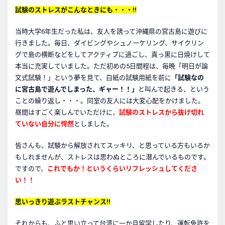
試験のストレスがこんなときにも・・・!!
当時大学6年生だった私は、友人を誘って沖縄県の宮古島に遊びに
行きました。毎日、ダイビングやシュノーケリング、サイクリン
グで島の横断などをしてアクティブに過ごし、真っ黒に日焼けして
本当に充実していました。ただ初めの5日間程は、毎晩「明日が論
文式試験！」という夢を見て、白紙の試験用紙を前に
「試験なの
に宮古島で遊んでしまった、ギャー！！」
と叫んで起きる、という
ことの繰り返し・・・。同室の友人には大変心配をかけました。
昼間はすごく楽しんでいただけに、
試験のストレスから抜け切れ
ていない自分に愕然
としました。
皆さんも、試験から解放されてスッキリ、と思っている方もいるか
もしれませんが、ストレスは思わぬところに潜んでいるものです。
ですので、
これでもか！というくらいリフレッシュしてくださ
い！！
思いっきり遊ぶラストチャンス!!
それからも、ふと思い立って台湾に一か月留学したり、運転免許を