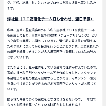
グ、兆候、認識、測定といったプロセスを踏み調書へ落とし込み
ます。
帰社後（ＩＴ高度化チーム打ち合わせ、翌日準備）
私は、通常の監査業務以外にも名古屋事務所のIT高度化チームに
も所属しており、事業再生や財務DD（デューデリジェンス）とい
った非監査業務にも関与しています。繁忙期の間は往査が増える
ため事務所に戻ってから会議を行うことがあります。監査業務以外
の業務を経験できることが名古屋事務所で勤務している私の強み
となっています。
また翌日には、私が主査をしている会社の往査が控えていたので、
事前に担当科目割やスケジュール等を作成しました。スタッフで
も会社法の会社の主査を経験することができ、マネジメント感覚
を身に付けることができるのが地方事務所のメリットだと感じて
います。
限られた時間で多くの業務をこなさねばならないので、一年間で
もっとも精神を集中させている時期かもしれません！