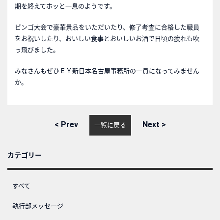
期を終えてホッと一息のようです。
ビンゴ大会で豪華景品をいただいたり、修了考査に合格した職員
をお祝いしたり、おいしい食事とおいしいお酒で日頃の疲れも吹
っ飛びました。
みなさんもぜひＥＹ新日本名古屋事務所の一員になってみません
か。
<
Prev
Next
>
一覧に戻る
カテゴリー
すべて
執行部メッセージ