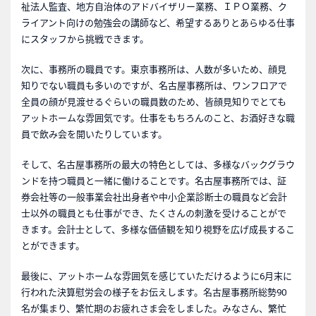
祉法人監査、地方自治体のアドバイザリー業務、ＩＰＯ業務、ク
ライアント向けの勉強会の講師など、希望するありとあらゆる仕事
にスタッフから挑戦できます。
次に、事務所の職員です。東京事務所は、人数が多いため、顔見
知りでない職員も多いのですが、名古屋事務所は、ワンフロアで
全員の顔が見渡せるぐらいの職員数のため、皆顔見知りでとても
アットホームな雰囲気です。仕事をもちろんのこと、お酒好きな職
員で飲み会を開いたりしています。
そして、名古屋事務所の最大の特色としては、多様なバックグラウ
ンドを持つ職員と一緒に働けることです。名古屋事務所では、証
券会社等の一般事業会社出身者や中小企業診断士の職員など会計
士以外の職員とも仕事ができ、たくさんの刺激を受けることがで
きます。会計士として、多様な価値観を知り視野を広げ成長するこ
とができます。
最後に、アットホームな雰囲気を感じていただけるように6月末に
行われた決算慰労会の様子をお伝えします。名古屋事務所総勢90
名が集まり、繁忙期のお疲れさま会をしました。みなさん、繁忙