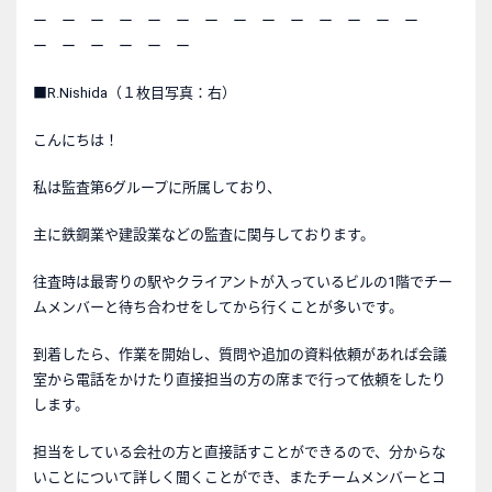
ー ー ー ー ー ー ー ー ー ー ー ー ー ー
ー ー ー ー ー ー
■R.Nishida（１枚目写真：右）
こんにちは！
私は監査第6グループに所属しており、
主に鉄鋼業や建設業などの監査に関与しております。
往査時は最寄りの駅やクライアントが入っているビルの1階でチー
ムメンバーと待ち合わせをしてから行くことが多いです。
到着したら、作業を開始し、質問や追加の資料依頼があれば会議
室から電話をかけたり直接担当の方の席まで行って依頼をしたり
します。
担当をしている会社の方と直接話すことができるので、分からな
いことについて詳しく聞くことができ、またチームメンバーとコ